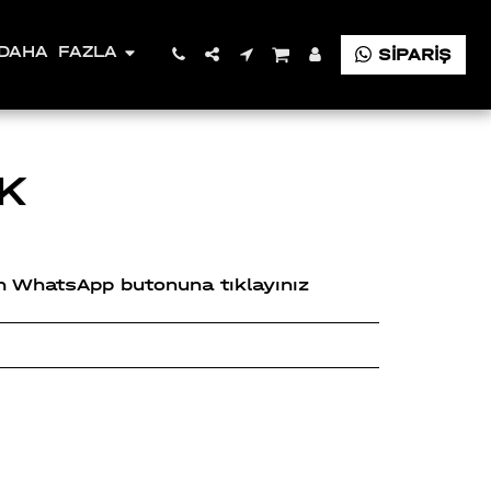
DAHA FAZLA
SİPARİŞ
İK
çin WhatsApp butonuna tıklayınız